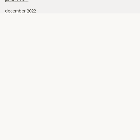
december 2022
november 2022
oktober 2022
september 2022
augusti 2022
juli 2022
juni 2022
maj 2022
april 2022
mars 2022
februari 2022
januari 2022