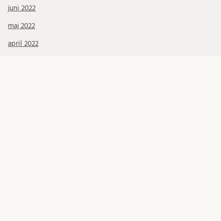
juni 2022
maj 2022
april 2022
mars 2022
februari 2022
januari 2022
december 2021
november 2021
Kategorier
debatt
Fältanteckningar