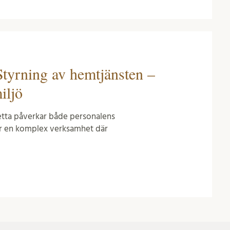
Styrning av hemtjänsten –
iljö
etta påverkar både personalens
är en komplex verksamhet där