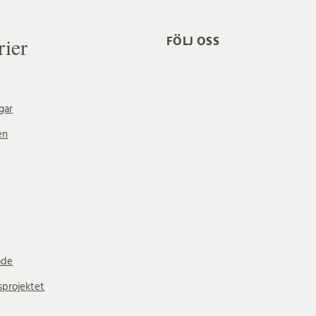
rier
FÖLJ OSS
gar
en
ade
sprojektet