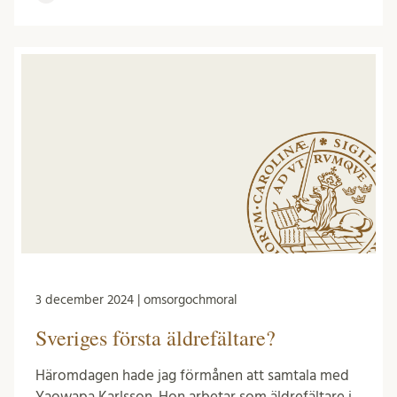
3 december 2024 | omsorgochmoral
Sveriges första äldrefältare?
Häromdagen hade jag förmånen att samtala med
Yaowapa Karlsson. Hon arbetar som äldrefältare i