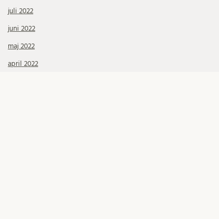
juli 2022
juni 2022
maj 2022
april 2022
mars 2022
februari 2022
januari 2022
december 2021
november 2021
Kategorier
debatt