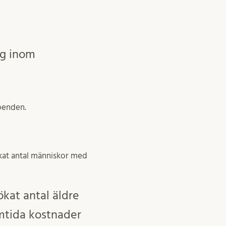
ng inom
boenden.
kat antal människor med
kat antal äldre
mtida kostnader