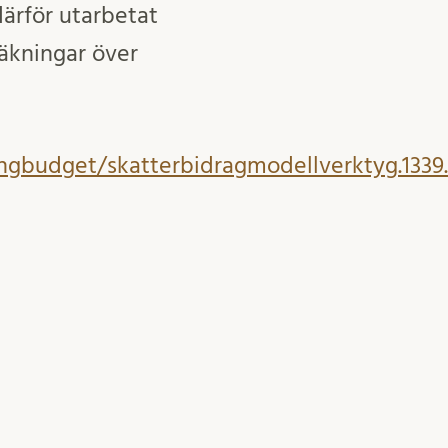
ärför utarbetat
äkningar över
ingbudget/skatterbidragmodellverktyg.1339