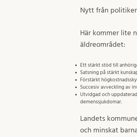
Nytt från politike
Här kommer lite n
äldreområdet:
Ett stärkt stöd till anhö
Satsning på stärkt kunska
Förstärkt högkostnadsskyd
Succesiv avveckling av in
Utvidgad och uppdaterad 
demenssjukdomar.
Landets kommuner
och minskat barna