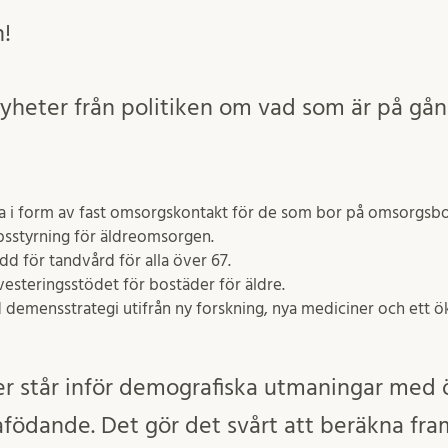
n!
yheter från politiken om vad som är på gå
riga i form av fast omsorgskontakt för de som bor på omsorgs
psstyrning för äldreomsorgen.
d för tandvård för alla över 67.
vesteringsstödet för bostäder för äldre.
demensstrategi utifrån ny forskning, nya mediciner och ett ö
 står inför demografiska utmaningar med ö
födande. Det gör det svårt att beräkna fra