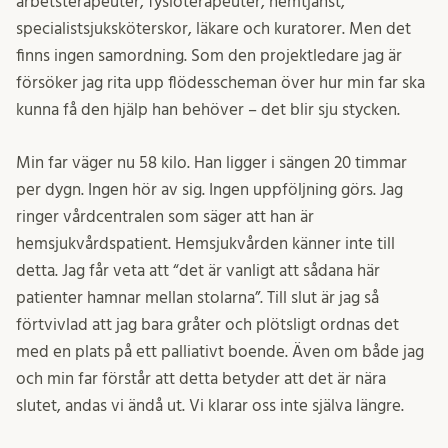
arbetsterapeuter, fysioterapeuter, hemtjänst,
specialistsjuksköterskor, läkare och kuratorer. Men det
finns ingen samordning. Som den projektledare jag är
försöker jag rita upp flödesscheman över hur min far ska
kunna få den hjälp han behöver – det blir sju stycken.
Min far väger nu 58 kilo. Han ligger i sängen 20 timmar
per dygn. Ingen hör av sig. Ingen uppföljning görs. Jag
ringer vårdcentralen som säger att han är
hemsjukvårdspatient. Hemsjukvården känner inte till
detta. Jag får veta att “det är vanligt att sådana här
patienter hamnar mellan stolarna”. Till slut är jag så
förtvivlad att jag bara gråter och plötsligt ordnas det
med en plats på ett palliativt boende. Även om både jag
och min far förstår att detta betyder att det är nära
slutet, andas vi ändå ut. Vi klarar oss inte själva längre.