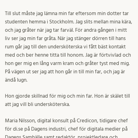
Till slut måste jag lämna min far eftersom min dotter tar
studenten hemma i Stockholm. Jag slits mellan mina kära,
och jag gråter när jag tar farväl. För andra gången i mitt
liv ser jag min far gråta. När jag stänger dörren till hans
rum går jag till den undersköterska vi fått bäst kontakt
med och ber henne titta till honom. Jag är förtvivlad och
hon ger mig en lång varm kram och gråter tyst med mig.
På vägen ut ser jag att hon går in till min far, och jag är
ändå lugn.
Hon gjorde skillnad för mig och min far. Hon är skälet till
att jag vill bli undersköterska.
Maria Nilsson, digital konsult på Credicon, tidigare chef
för di.se på Dagens industri, chef för digitala medier på
Dagens Samhälle samt redaktör, projektledare och