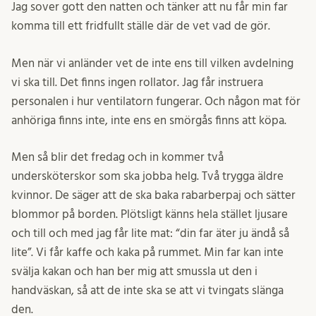
Jag sover gott den natten och tänker att nu får min far
komma till ett fridfullt ställe där de vet vad de gör.
Men när vi anländer vet de inte ens till vilken avdelning
vi ska till. Det finns ingen rollator. Jag får instruera
personalen i hur ventilatorn fungerar. Och någon mat för
anhöriga finns inte, inte ens en smörgås finns att köpa.
Men så blir det fredag och in kommer två
undersköterskor som ska jobba helg. Två trygga äldre
kvinnor. De säger att de ska baka rabarberpaj och sätter
blommor på borden. Plötsligt känns hela stället ljusare
och till och med jag får lite mat: “din far äter ju ändå så
lite”. Vi får kaffe och kaka på rummet. Min far kan inte
svälja kakan och han ber mig att smussla ut den i
handväskan, så att de inte ska se att vi tvingats slänga
den.