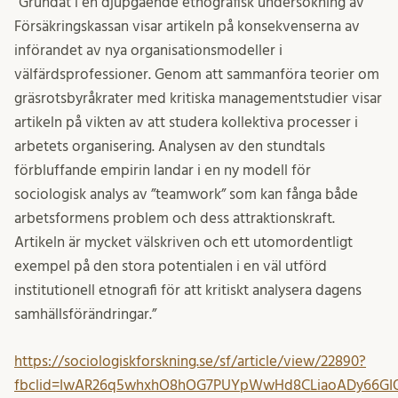
”Grundat i en djupgående etnografisk undersökning av
Försäkringskassan visar artikeln på konsekvenserna av
införandet av nya organisationsmodeller i
välfärdsprofessioner. Genom att sammanföra teorier om
gräsrotsbyråkrater med kritiska managementstudier visar
artikeln på vikten av att studera kollektiva processer i
arbetets organisering. Analysen av den stundtals
förbluffande empirin landar i en ny modell för
sociologisk analys av ”teamwork” som kan fånga både
arbetsformens problem och dess attraktionskraft.
Artikeln är mycket välskriven och ett utomordentligt
exempel på den stora potentialen i en väl utförd
institutionell etnografi för att kritiskt analysera dagens
samhällsförändringar.”
https://sociologiskforskning.se/sf/article/view/22890?
fbclid=IwAR26q5whxhO8hOG7PUYpWwHd8CLiaoADy66GIO