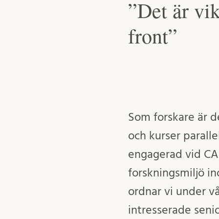
”Det är vik
front”
Som forskare är de
och kurser paralle
engagerad vid CA
forskningsmiljö in
ordnar vi under v
intresserade senio