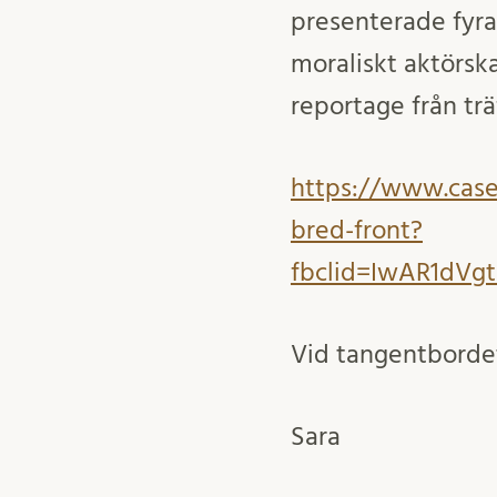
presenterade fyra 
moraliskt aktörska
reportage från trä
https://www.case.
bred-front?
fbclid=IwAR1dV
Vid tangentborde
Sara