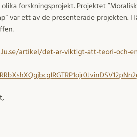
olika forskningsprojekt. Projektet ”Moralisk
p” var ett av de presenterade projekten. I l
ffen.
lu.se/artikel/det-ar-viktigt-att-teori-och-
gtRRbXshXQgjbcgIRGTRP1ojr0JvinDSV12p
t,