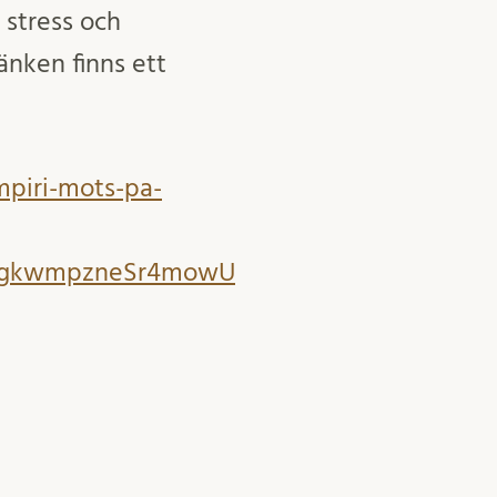
 stress och
änken finns ett
empiri-mots-pa-
Nn2gkwmpzneSr4mowU