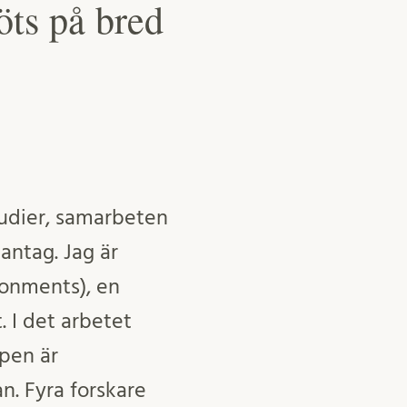
öts på bred
studier, samarbeten
antag. Jag är
ronments), en
. I det arbetet
ppen är
an. Fyra forskare