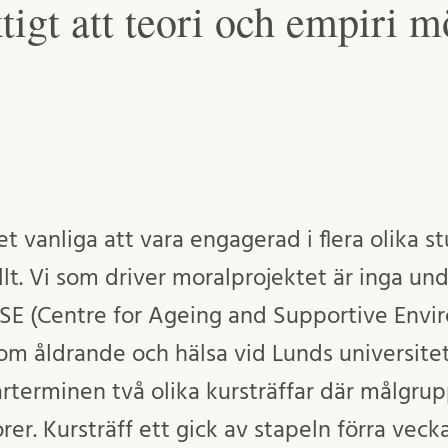
tigt att teori och empiri m
t vanliga att vara engagerad i flera olika 
llt. Vi som driver moralprojektet är inga und
SE (Centre for Ageing and Supportive Envi
om åldrande och hälsa vid Lunds universitet
årterminen två olika kursträffar där målgru
rer. Kursträff ett gick av stapeln förra veck